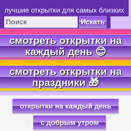
лучшие открытки для самых близких
Искать
смотреть открытки на
каждый день 😊
смотреть открытки на
праздники 🎁
открытки на каждый день
с добрым утром