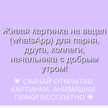
Живая картинка на вацап
(whatsApp) для парня,
друга, коллеги,
начальника с добрым
утром!
💗 СКАЧАЙ ОТКРЫТКИ,
КАРТИНКИ, АНИМАШКИ,
ГИФКИ БЕСПЛАТНО 💗