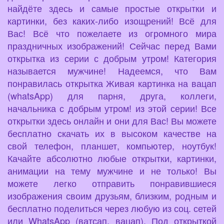
найдёте здесь и самые простые открытки и
картинки, без каких-либо изощрений! Всё для
Вас! Всё что пожелаете из огромного мира
праздничных изображений! Сейчас перед Вами
открытка из серии с добрым утром! Категория
называется мужчине! Надеемся, что Вам
понравилась открытка Живая картинка на вацап
(whatsApp) для парня, друга, коллеги,
начальника с добрым утром! из этой серии! Все
открытки здесь онлайн и они для Вас! Вы можете
бесплатно скачать их в высоком качестве на
свой телефон, планшет, компьютер, ноутбук!
Качайте абсолютно любые открытки, картинки,
анимации на тему мужчине и не только! Вы
можете легко отправить понравившиеся
изображения своим друзьям, близким, родным и
бесплатно поделиться через любую из соц. сетей
или WhatsApp (ватсап, вацап). Под открыткой