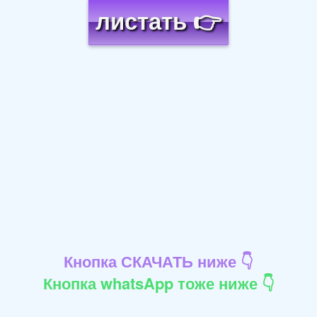
листать 👉
Кнопка СКАЧАТЬ ниже 👇
Кнопка whatsApp тоже ниже 👇