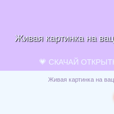
Живая картинка на вац
💗 СКАЧАЙ ОТКРЫТ
Живая картинка на вац