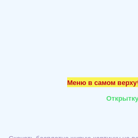
Меню в самом верху☝
Открытку
Скачать бесплатно живую картинку на ва