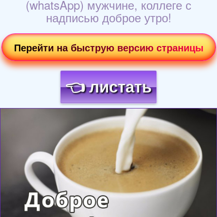
(whatsApp) мужчине, коллеге с
надписью доброе утро!
Перейти на быструю версию страницы
👈 листать
Загрузка картинки...