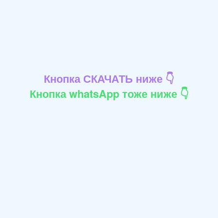
Кнопка СКАЧАТЬ ниже 👇
Кнопка whatsApp тоже ниже 👇