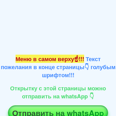
Меню в самом верху☝!!!
Текст
пожелания в конце страницы👇 голубым
шрифтом!!!
Открытку с этой страницы можно
отправить на whatsApp 👇
Отправить на whatsApp