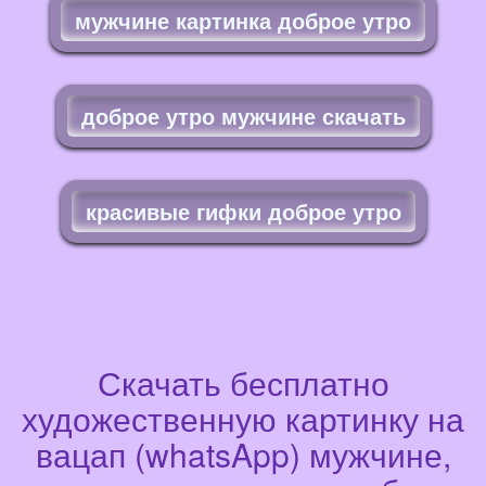
мужчине картинка доброе утро
доброе утро мужчине скачать
красивые гифки доброе утро
Скачать бесплатно
художественную картинку на
вацап (whatsApp) мужчине,