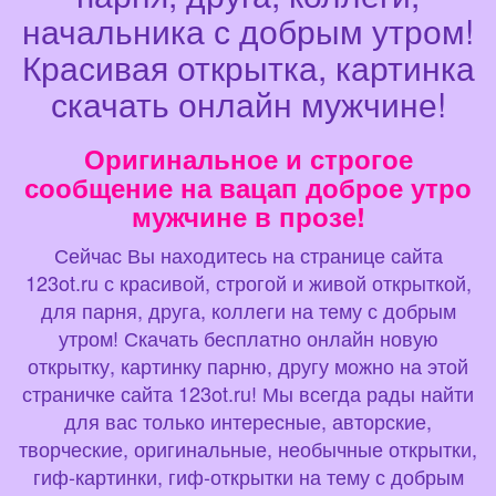
начальника с добрым утром!
Красивая открытка, картинка
скачать онлайн мужчине!
Оригинальное и строгое
сообщение на вацап доброе утро
мужчине в прозе!
Сейчас Вы находитесь на странице сайта
123ot.ru с красивой, строгой и живой открыткой,
для парня, друга, коллеги на тему с добрым
утром! Скачать бесплатно онлайн новую
открытку, картинку парню, другу можно на этой
страничке сайта 123ot.ru! Мы всегда рады найти
для вас только интересные, авторские,
творческие, оригинальные, необычные открытки,
гиф-картинки, гиф-открытки на тему с добрым