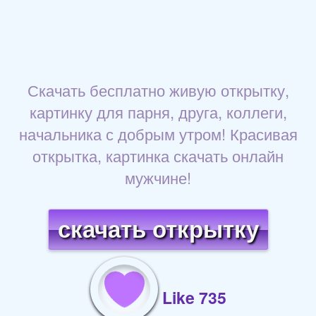
Скачать бесплатно живую открытку,
картинку для парня, друга, коллеги,
начальника с добрым утром! Красивая
открытка, картинка скачать онлайн
мужчине!
скачать открытку
Like 735