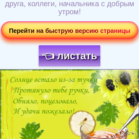
друга, коллеги, начальника с добрым
утром!
Перейти на быструю версию страницы
👈 листать
Загрузка картинки...