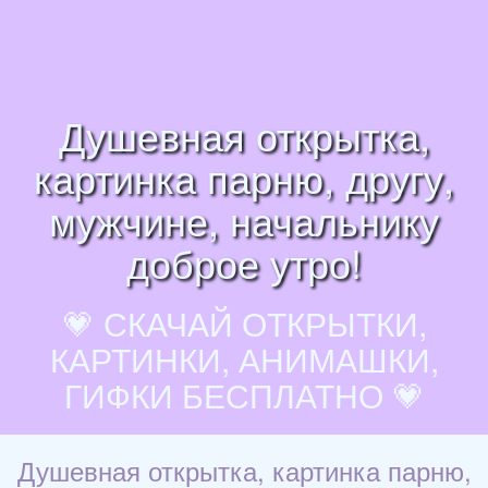
Душевная открытка,
картинка парню, другу,
мужчине, начальнику
доброе утро!
💗 СКАЧАЙ ОТКРЫТКИ,
КАРТИНКИ, АНИМАШКИ,
ГИФКИ БЕСПЛАТНО 💗
Душевная открытка, картинка парню,