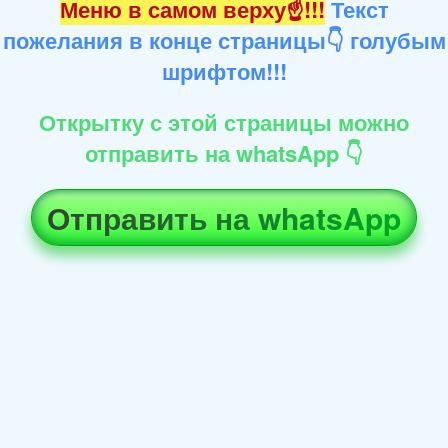
Меню в самом верху☝!!!
Текст
пожелания в конце страницы👇 голубым
шрифтом!!!
Открытку с этой страницы можно
отправить на whatsApp 👇
Отправить на whatsApp