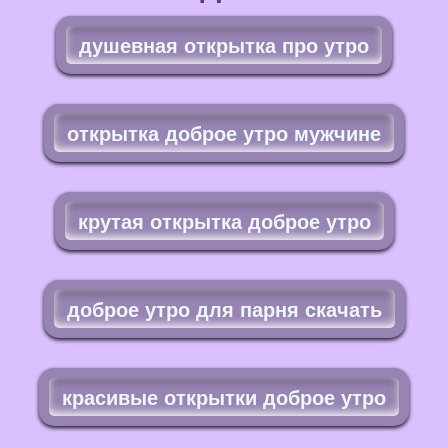
душевная открытка про утро
открытка доброе утро мужчине
крутая открытка доброе утро
доброе утро для парня скачать
красивые открытки доброе утро