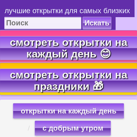
лучшие открытки для самых близких
Искать
смотреть открытки на
каждый день 😊
смотреть открытки на
праздники 🎁
открытки на каждый день
с добрым утром