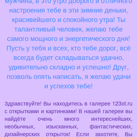
мужчина, в это утро доброго и отличного
настроения тебе в эти зимние деньки,
красивейшего и спокойного утра! Ты
талантливый человек, желаю тебе
самого мощного и энергетического дня!
Пусть у тебя и всех, кто тебе дорог, всё
всегда будет складываться удачно,
удивительно складно и успешно! Друг,
позволь опять написать, я желаю удачи
и успехов тебе!
Здравствуйте! Вы находитесь в галерее 123ot.ru
с открытками и картинками! В нашей галереи вы
найдёте очень много интереснейших,
необычных, изысканных, фантастических,
дизайнерских открыток! Если захотите, Вы