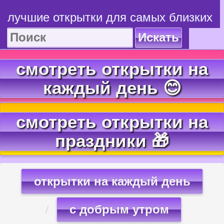
лучшие открытки для самых близких
Искать
смотреть открытки на
каждый день 😊
смотреть открытки на
праздники 🎁
открытки на каждый день
с добрым утром