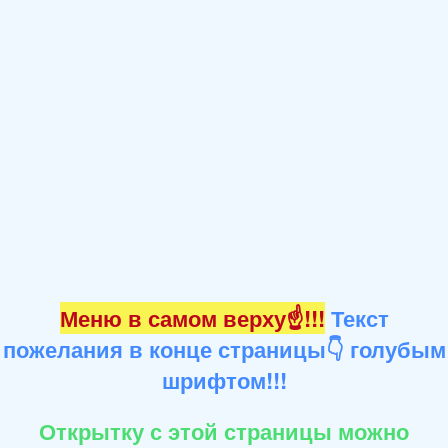
Меню в самом верху☝!!!
Текст
пожелания в конце страницы👇 голубым
шрифтом!!!
Открытку с этой страницы можно