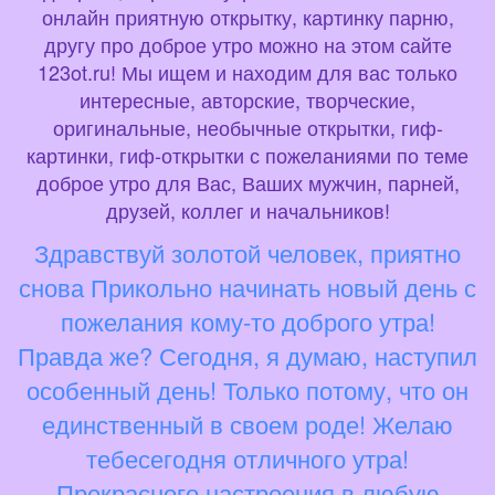
онлайн приятную открытку, картинку парню,
другу про доброе утро можно на этом сайте
123ot.ru! Мы ищем и находим для вас только
интересные, авторские, творческие,
оригинальные, необычные открытки, гиф-
картинки, гиф-открытки с пожеланиями по теме
доброе утро для Вас, Ваших мужчин, парней,
друзей, коллег и начальников!
Здравствуй золотой человек, приятно
снова Прикольно начинать новый день с
пожелания кому-то доброго утра!
Правда же? Сегодня, я думаю, наступил
особенный день! Только потому, что он
единственный в своем роде! Желаю
тебесегодня отличного утра!
Прекрасного настроения в любую