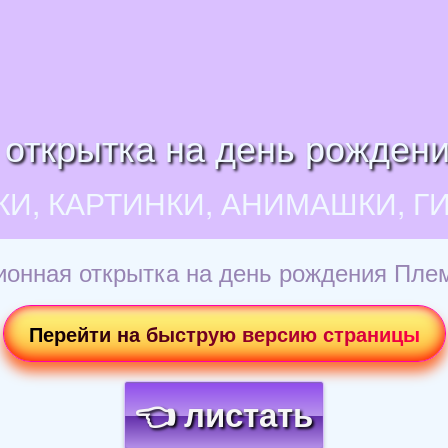
открытка на день рожден
КИ, КАРТИНКИ, АНИМАШКИ, Г
онная открытка на день рождения Пле
Перейти на быструю версию страницы
👈 листать