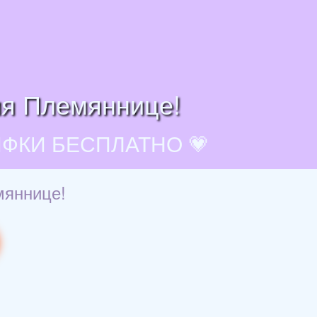
ия Племяннице!
ИФКИ БЕСПЛАТНО 💗
мяннице!