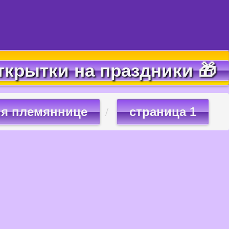
ткрытки на праздники 🎁
ия племяннице
страница 1