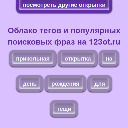
посмотреть другие открытки
Облако тегов и популярных
поисковых фраз на 123ot.ru
прикольная
открытка
на
день
рождения
для
тещи