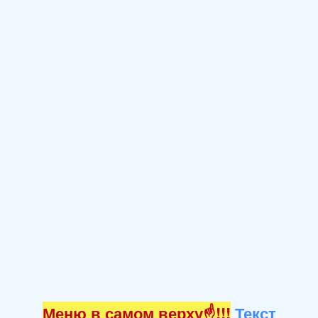
Меню в самом верху☝!!!
Текст