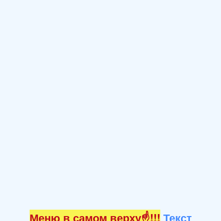
Меню в самом верху☝!!!
Текст