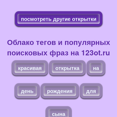
посмотреть другие открытки
Облако тегов и популярных
поисковых фраз на 123ot.ru
красивая
открытка
на
день
рождения
для
сына