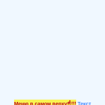
Меню в самом верху☝!!!
Текст