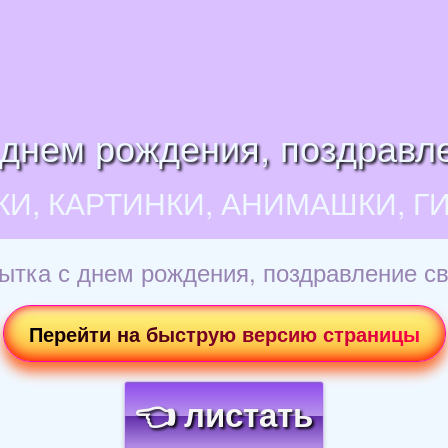
 днем рождения, поздравле
КИ, КАРТИНКИ, АНИМАШКИ, Г
ытка с днем рождения, поздравление св
Перейти на быструю версию страницы
👈 листать