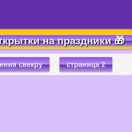
ткрытки на праздники 🎁
ения свекру
страница 2