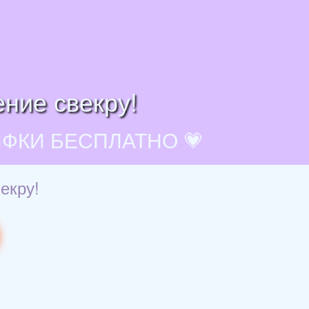
ние свекру!
ИФКИ БЕСПЛАТНО 💗
екру!