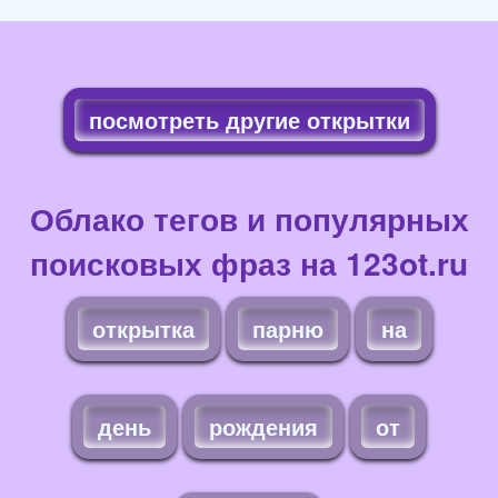
посмотреть другие открытки
Облако тегов и популярных
поисковых фраз на 123ot.ru
открытка
парню
на
день
рождения
от