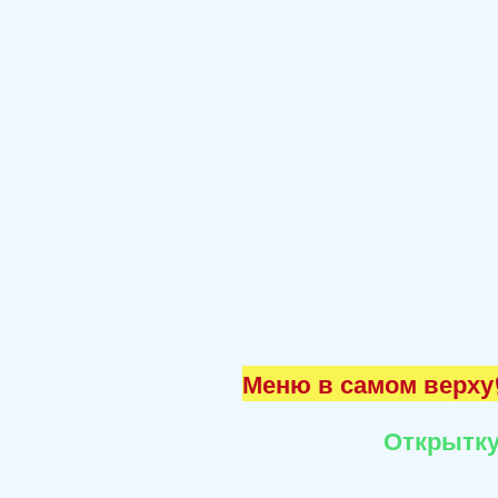
Меню в самом верху☝
Открытку