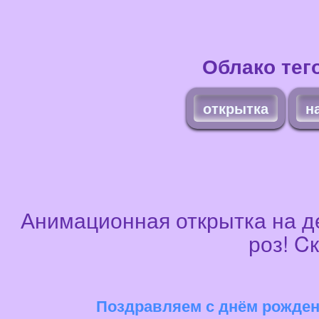
Облако тег
открытка
н
Анимационная открытка на де
роз! C
Поздравляем с днём рождени