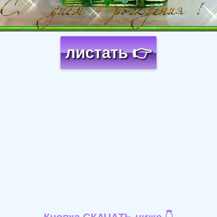
листать 👉
Кнопка СКАЧАТЬ ниже 👇