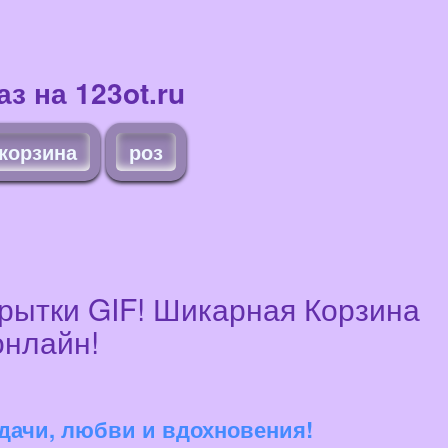
з на 123ot.ru
корзина
роз
крытки GIF! Шикарная Корзина
онлайн!
удачи, любви и вдохновения!