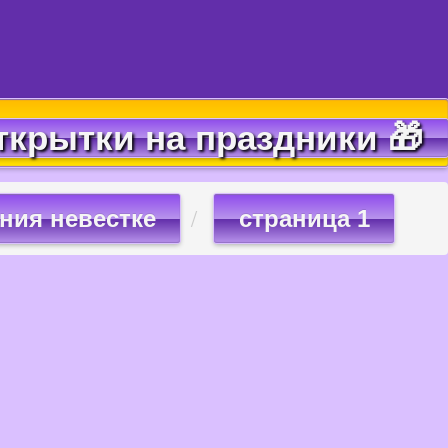
ткрытки на праздники 🎁
ния невестке
страница 1