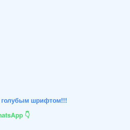
 голубым шрифтом!!!
atsApp 👇