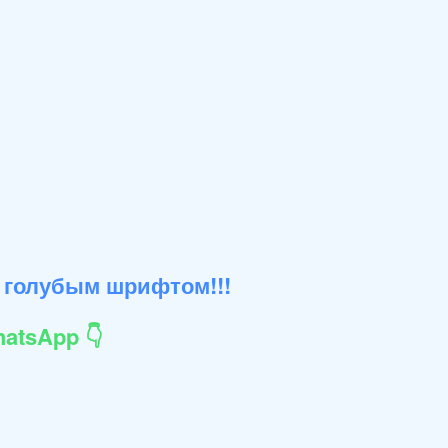
 голубым шрифтом!!!
atsApp 👇