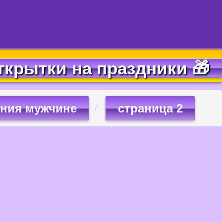
ткрытки на праздники 🎁
ения мужчине
страница 2