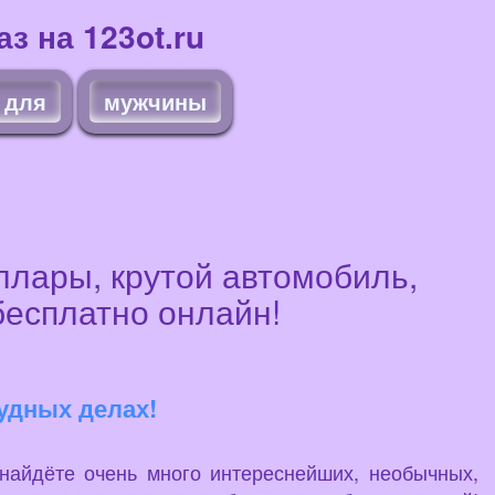
з на 123ot.ru
для
мужчины
ллары, крутой автомобиль,
бесплатно онлайн!
рудных делах!
 найдёте очень много интереснейших, необычных,