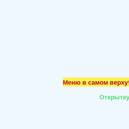
Меню в самом верху☝
Открытку