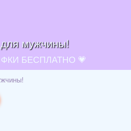
 для мужчины!
ИФКИ БЕСПЛАТНО 💗
ужчины!