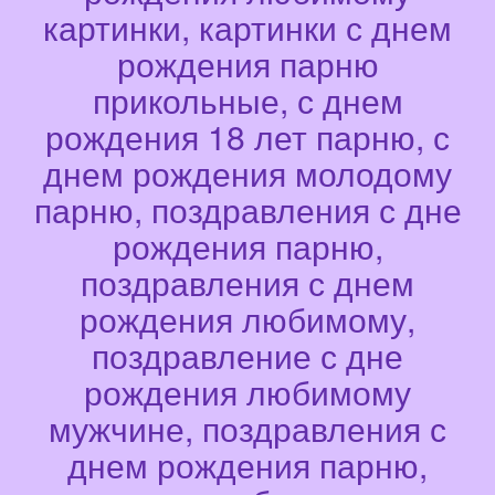
картинки, картинки с днем
рождения парню
прикольные, с днем
рождения 18 лет парню, с
днем рождения молодому
парню, поздравления с дне
рождения парню,
поздравления с днем
рождения любимому,
поздравление с дне
рождения любимому
мужчине, поздравления с
днем рождения парню,