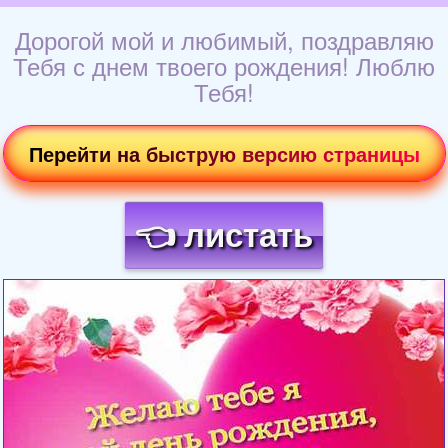
Дорогой мой и любимый, поздравляю
Тебя с днем твоего рождения! Люблю
Тебя!
Перейти на быструю версию страницы
👈 листать
Загрузка картинки...