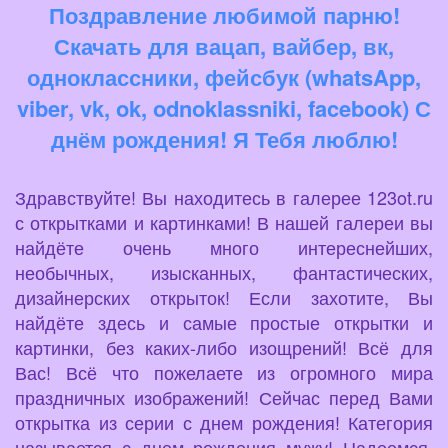
Поздравление любимой парню!
Скачать для вацап, вайбер, вк,
одноклассники, фейсбук (whatsApp,
viber, vk, ok, odnoklassniki, facebook) С
днём рождения! Я Тебя люблю!
Здравствуйте! Вы находитесь в галерее 123ot.ru
с открытками и картинками! В нашей галереи вы
найдёте очень много интереснейших,
необычных, изысканных, фантастических,
дизайнерских открыток! Если захотите, Вы
найдёте здесь и самые простые открытки и
картинки, без каких-либо изощрений! Всё для
Вас! Всё что пожелаете из огромного мира
праздничных изображений! Сейчас перед Вами
открытка из серии с днем рождения! Категория
называется с днем рождения мужу! Надеемся,