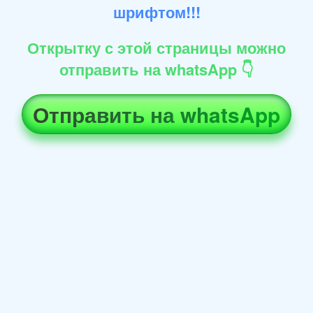
шрифтом!!!
Открытку с этой страницы можно
отправить на whatsApp 👇
Отправить на whatsApp