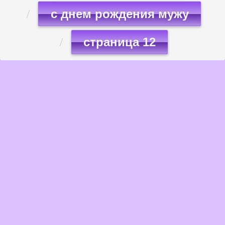
с днем рождения мужу
страница 12