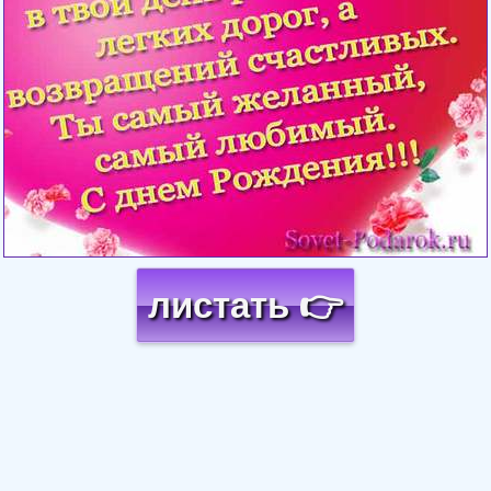
листать 👉