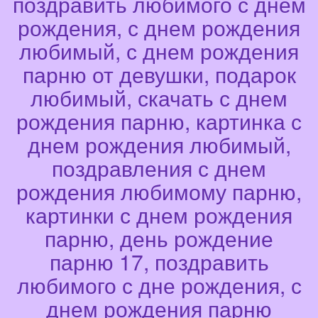
поздравить любимого с днем
рождения, с днем рождения
любимый, с днем рождения
парню от девушки, подарок
любимый, скачать с днем
рождения парню, картинка с
днем рождения любимый,
поздравления с днем
рождения любимому парню,
картинки с днем рождения
парню, день рождение
парню 17, поздравить
любимого с дне рождения, с
днем рождения парню