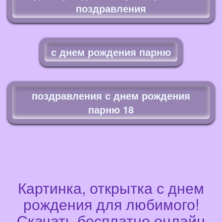
поздравления
с днем рождения парню
поздравления с днем рождения
парню 18
Картинка, открытка с днем
рождения для любимого!
Скачать бесплатно онлайн