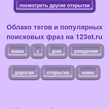
посмотреть другие открытки
Облако тегов и популярных
поисковых фраз на 123ot.ru
мама
с
днм
рождения
дорогая
открытка
маме