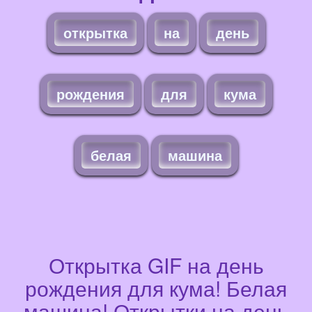
открытка
на
день
рождения
для
кума
белая
машина
Открытка GIF на день
рождения для кума! Белая
машина! Открытки на день