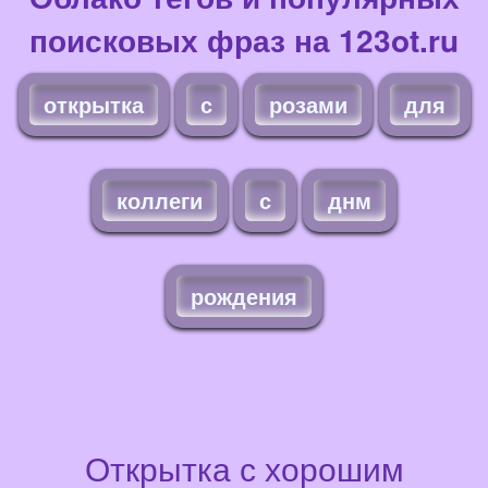
поисковых фраз на 123ot.ru
открытка
с
розами
для
коллеги
с
днм
рождения
Открытка с хорошим