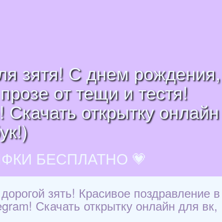
ля зятя! С днем рождения,
прозе от тещи и тестя!
m! Скачать открытку онлайн
ук!)
ИФКИ БЕСПЛАТНО 💗
дорогой зять! Красивое поздравление в
legram! Скачать открытку онлайн для вк,