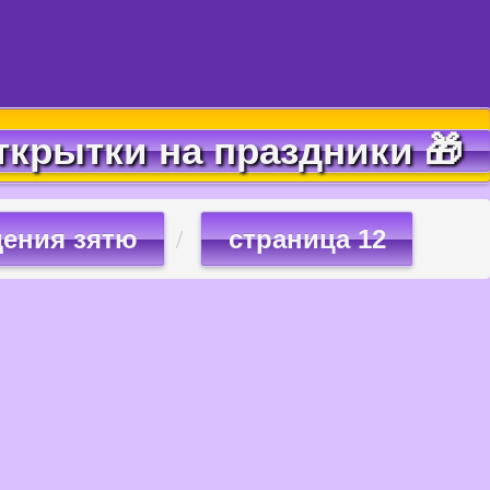
ткрытки на праздники 🎁
дения зятю
страница 12