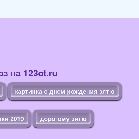
з на 123ot.ru
картинка с днем рождения зятю
нки 2019
дорогому зятю