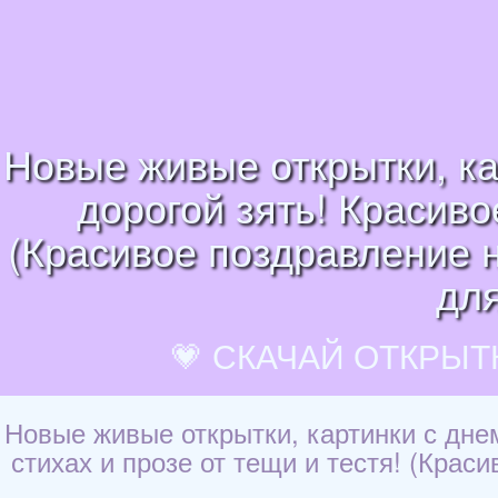
Новые живые открытки, ка
дорогой зять! Красиво
(Красивое поздравление на
для
💗 СКАЧАЙ ОТКРЫТ
Новые живые открытки, картинки с дне
стихах и прозе от тещи и тестя! (Краси