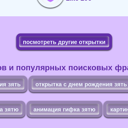
посмотреть другие открытки
ов и популярных поисковых фра
ия зять
открытка с днем рождения зять
а зятю
анимация гифка зятю
карти