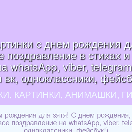
ртинки с днем рождения д
е поздравление в стихах и 
 whatsApp, viber, telegra
 вк, одноклассники, фейсб
КИ, КАРТИНКИ, АНИМАШКИ, Г
м рождения для зятя! С днем рождения, 
вое поздравление на whatsApp, viber, te
одноклассники, фейсбук!)