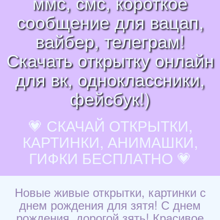
ммс, смс, короткое
сообщение для вацап,
вайбер, телеграм!
Скачать открытку онлайн
для вк, одноклассники,
фейсбук!)
💗 СКАЧАЙ ОТКРЫТКИ,
КАРТИНКИ, АНИМАШКИ,
ГИФКИ БЕСПЛАТНО 💗
Новые живые открытки, картинки с
днем рождения для зятя! С днем
рождения, дорогой зять! Красивое