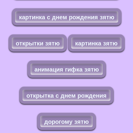
картинка с днем рождения зятю
открытки зятю
картинка зятю
анимация гифка зятю
открытка с днем рождения
дорогому зятю