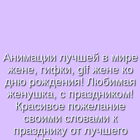
Анимации лучшей в мире
жене, гифки, gif жене ко
дню рождения! Любимая
женушка, с праздником!
Красивое пожелание
своими словами к
празднику от лучшего