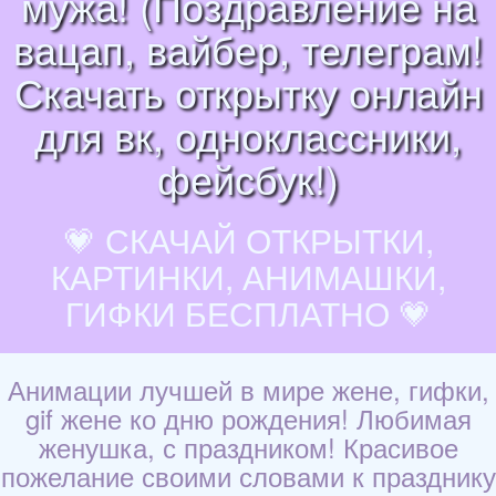
мужа! (Поздравление на
вацап, вайбер, телеграм!
Скачать открытку онлайн
для вк, одноклассники,
фейсбук!)
💗 СКАЧАЙ ОТКРЫТКИ,
КАРТИНКИ, АНИМАШКИ,
ГИФКИ БЕСПЛАТНО 💗
Анимации лучшей в мире жене, гифки,
gif жене ко дню рождения! Любимая
женушка, с праздником! Красивое
пожелание своими словами к празднику