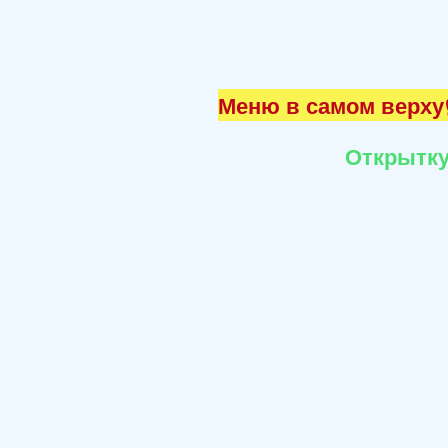
Меню в самом верху☝
Открытку