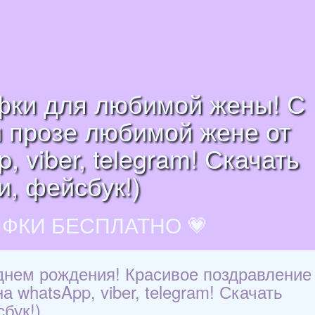
ифки для любимой жены! С
и прозе любимой жене от
 viber, telegram! Скачать
и, фейсбук!)
ИФКИ БЕСПЛАТНО 💗
днем рождения! Красивое поздравление
 whatsApp, viber, telegram! Скачать
бук!)