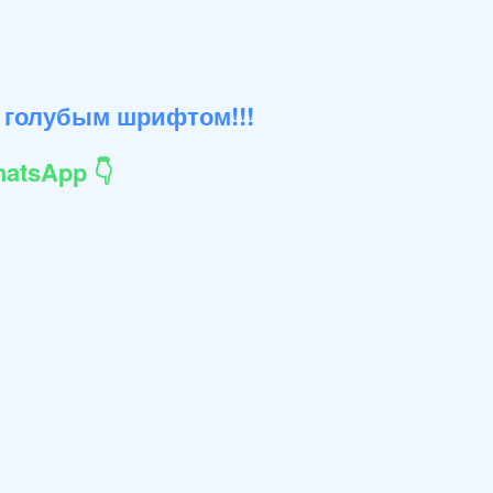
 голубым шрифтом!!!
atsApp 👇