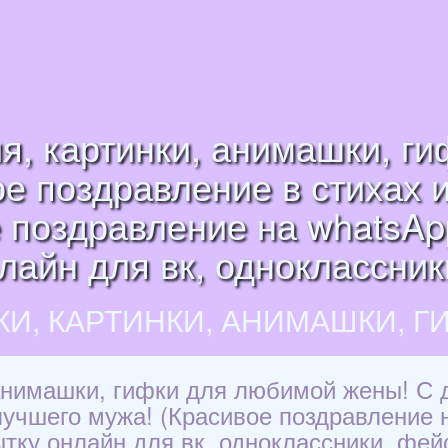
я, картинки, анимашки, г
е поздравление в стихах 
поздравление на whatsApp,
лайн для вк, одноклассник
КИ, КАРТИНКИ, АНИМАШКИ, Г
 анимашки, гифки для любимой жены! С 
учшего мужа! (Красивое поздравление на
ытку онлайн для вк, одноклассники, фейс