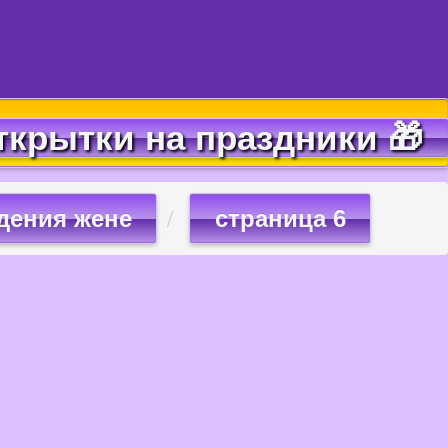
ткрытки на праздники 🎁
дения жене
страница 6