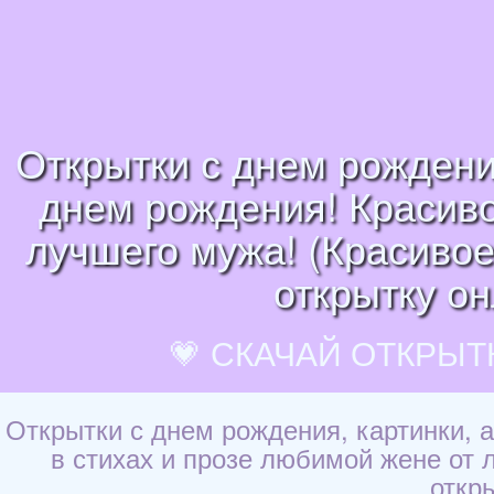
Открытки с днем рождени
днем рождения! Красиво
лучшего мужа! (Красивое 
открытку он
💗 СКАЧАЙ ОТКРЫТ
Открытки с днем рождения, картинки,
в стихах и прозе любимой жене от л
откр