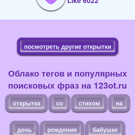
Like 6022
посмотреть другие открытки
Облако тегов и популярных
поисковых фраз на 123ot.ru
открытка
со
стихом
на
день
рождения
бабушке