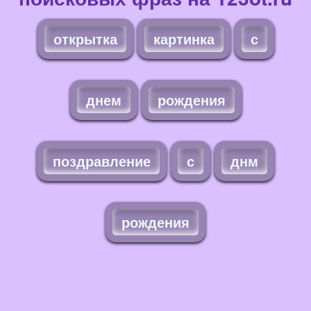
открытка
картинка
с
днем
рождения
поздравление
с
днм
рождения