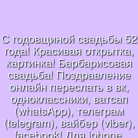
С годовщиной свадьбы 52
года! Красивая открытка,
картинка! Барбарисовая
свадьба! Поздравление
онлайн переслать в вк,
одноклассники, ватсап
(whatsApp), телеграм
(telegram), вайбер (viber),
facebook! Для iphone,