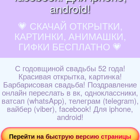
android!
💗 СКАЧАЙ ОТКРЫТКИ,
КАРТИНКИ, АНИМАШКИ,
ГИФКИ БЕСПЛАТНО 💗
С годовщиной свадьбы 52 года!
Красивая открытка, картинка!
Барбарисовая свадьба! Поздравление
онлайн переслать в вк, одноклассники,
ватсап (whatsApp), телеграм (telegram),
вайбер (viber), facebook! Для iphone,
android!
Перейти на быструю версию страницы