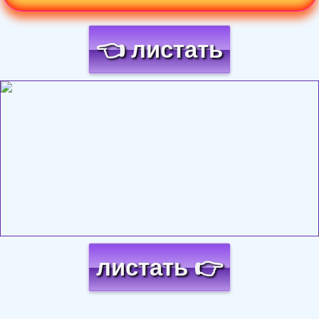
👈 листать
Загрузка картинки...
листать 👉