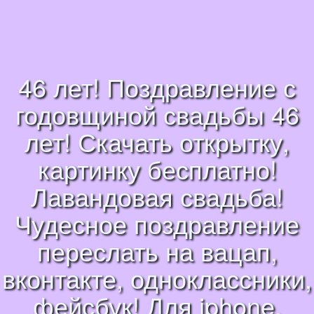
46 лет! Поздравление с
годовщиной свадьбы 46
лет! Скачать открытку,
картинку бесплатно!
Лавандовая свадьба!
Чудесное поздравление
переслать на вацап,
вконтакте, одноклассники,
фейсбук! Для iphone,