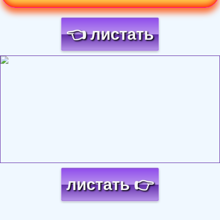
👈 листать
Загрузка картинки...
листать 👉