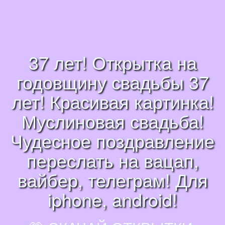
37 лет! Открытка на
годовщину свадьбы 37
лет! Красивая картинка!
Муслиновая свадьба!
Чудесное поздравление
переслать на вацап,
вайбер, телеграм! Для
iphone, android!