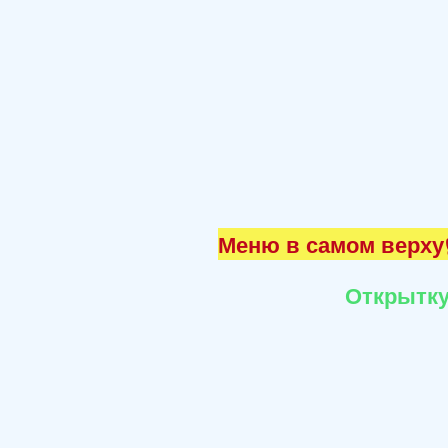
Меню в самом верху☝
Открытку