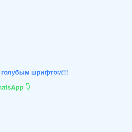
 голубым шрифтом!!!
atsApp 👇