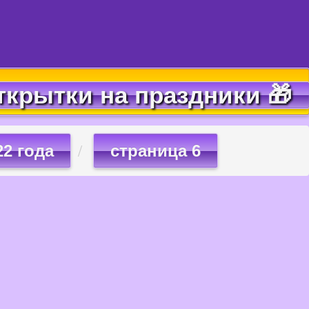
ткрытки на праздники 🎁
22 года
страница 6