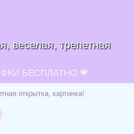
я, веселая, трепетная
ИФКИ БЕСПЛАТНО 💗
тная открытка, картинка!