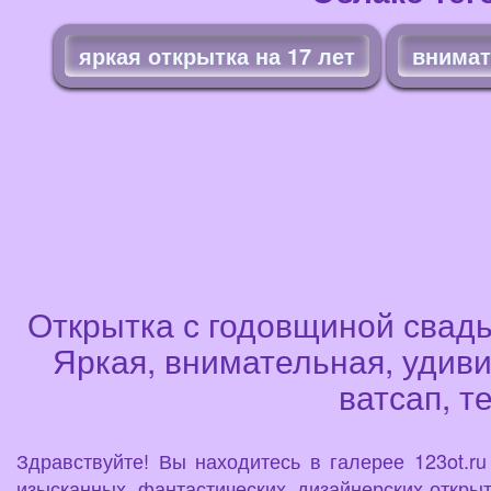
яркая открытка на 17 лет
внимат
Открытка с годовщиной свадь
Яркая, внимательная, удиви
ватсап, т
Здравствуйте! Вы находитесь в галерее 123ot.r
изысканных, фантастических, дизайнерских открыт