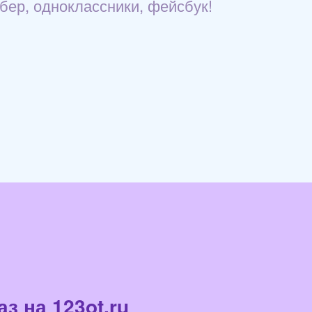
йбер, одноклассники, фейсбук!
з на 123ot.ru