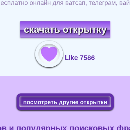
бесплатно онлайн для ватсап, телеграм, ва
скачать открытку
Like 7586
посмотреть другие открытки
ов и популярных поисковых фра