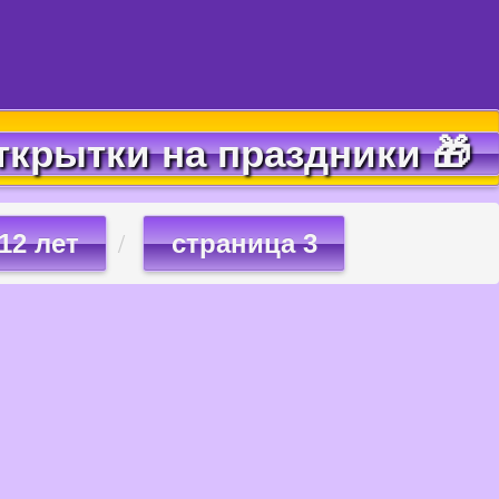
ткрытки на праздники 🎁
12 лет
страница 3