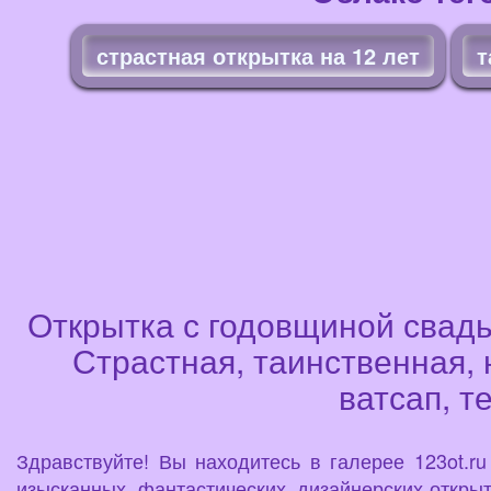
страстная открытка на 12 лет
т
Открытка с годовщиной свадь
Страстная, таинственная, 
ватсап, т
Здравствуйте! Вы находитесь в галерее 123ot.r
изысканных, фантастических, дизайнерских открыт