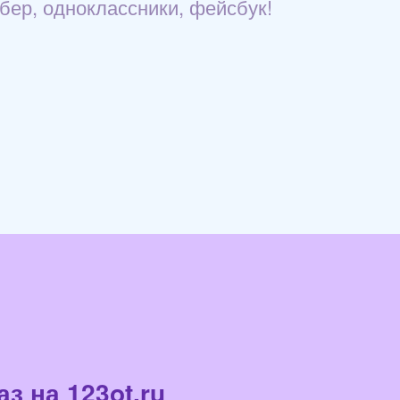
йбер, одноклассники, фейсбук!
з на 123ot.ru