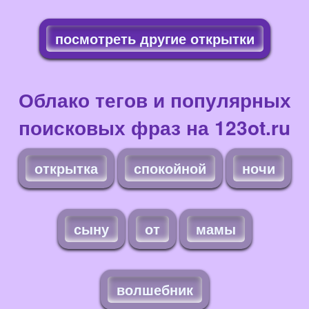
посмотреть другие открытки
Облако тегов и популярных
поисковых фраз на 123ot.ru
открытка
спокойной
ночи
сыну
от
мамы
волшебник