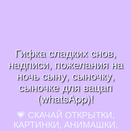
Гифка сладких снов,
надписи, пожелания на
ночь сыну, сыночку,
сыночке для вацап
(whatsApp)!
💗 СКАЧАЙ ОТКРЫТКИ,
КАРТИНКИ, АНИМАШКИ,