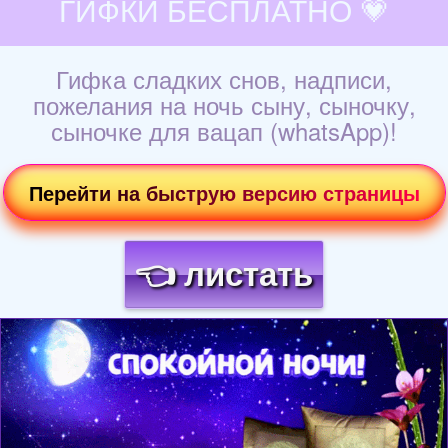
ГИФКИ БЕСПЛАТНО 💗
Гифка сладких снов, надписи,
пожелания на ночь сыну, сыночку,
сыночке для вацап (whatsApp)!
Перейти на быструю версию страницы
👈 листать
Загрузка картинки...