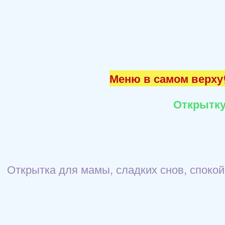
Меню в самом верху☝
Открытку
Открытка для мамы, сладких снов, споко