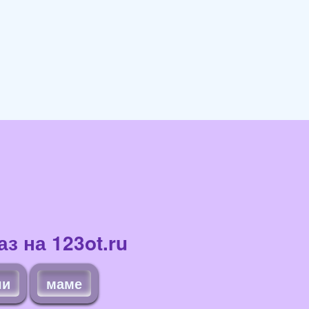
з на 123ot.ru
чи
маме