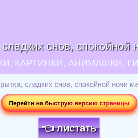
 сладких снов, спокойной 
КИ, КАРТИНКИ, АНИМАШКИ, Г
рытка, сладких снов, спокойной ночи м
Перейти на быструю версию страницы
👈 листать