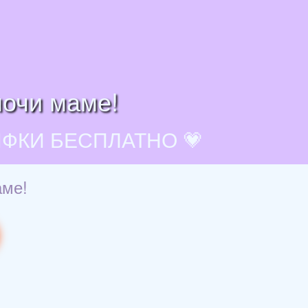
ночи маме!
ИФКИ БЕСПЛАТНО 💗
аме!