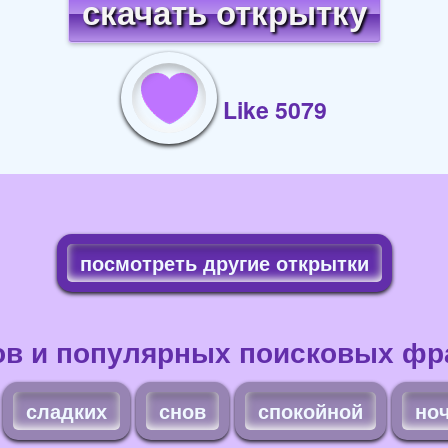
скачать открытку
Like 5079
посмотреть другие открытки
ов и популярных поисковых фра
сладких
снов
спокойной
но