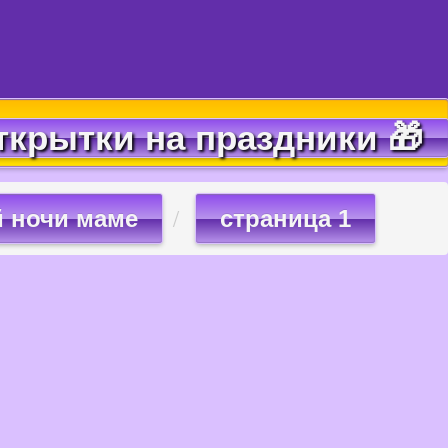
ткрытки на праздники 🎁
 ночи маме
страница 1