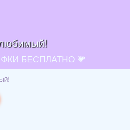
 любимый!
ИФКИ БЕСПЛАТНО 💗
ый!