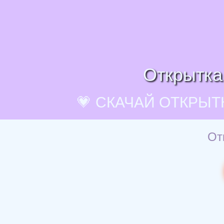
Открытка
💗 СКАЧАЙ ОТКРЫТ
От