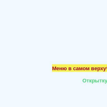
Меню в самом верху☝
Открытку