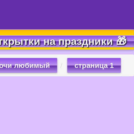
ткрытки на праздники 🎁
ночи любимый
страница 1