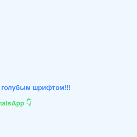
 голубым шрифтом!!!
atsApp 👇