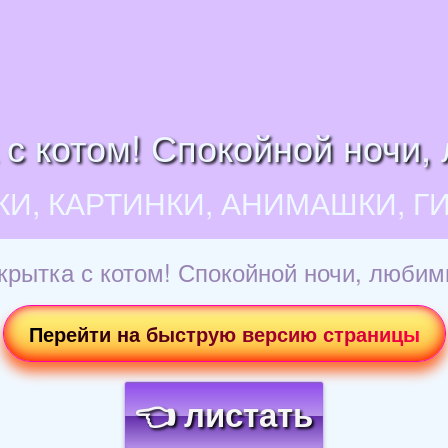
 с котом! Спокойной ночи,
КИ, КАРТИНКИ, АНИМАШКИ, Г
крытка с котом! Спокойной ночи, любим
Перейти на быструю версию страницы
👈 листать