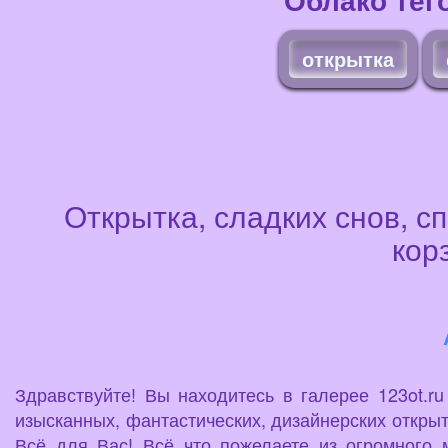
открытка
Открытка, сладких снов, с
кор
Здравствуйте! Вы находитесь в галерее 123ot.r
изысканных, фантастических, дизайнерских открыт
Всё для Вас! Всё что пожелаете из огромного 