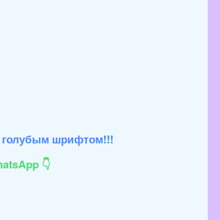
 голубым шрифтом!!!
atsApp 👇