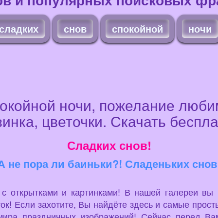
сладких
снов
спокойной
ночи
покойной ночи, пожелание люби
зинка, цветочки. Скачать беспла
Сладких снов!
А не пора ли баиньки?! Сладеньких снов
u с открытками и картинками! В нашей галереи вы
ок! Если захотите, Вы найдёте здесь и самые просты
мира праздничных изображений! Сейчас перед Вам