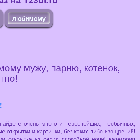
любимому
мому мужу, парню, котенок,
тно!
!
 найдёте очень много интереснейших, необычных,
е открытки и картинки, без каких-либо изощрений!
и открытка из серии спокойной ночи! Категория