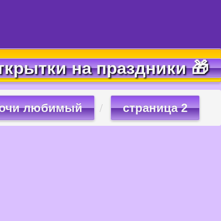
ткрытки на праздники 🎁
ночи любимый
страница 2