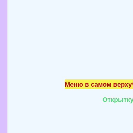
Меню в самом верху☝
Открытку