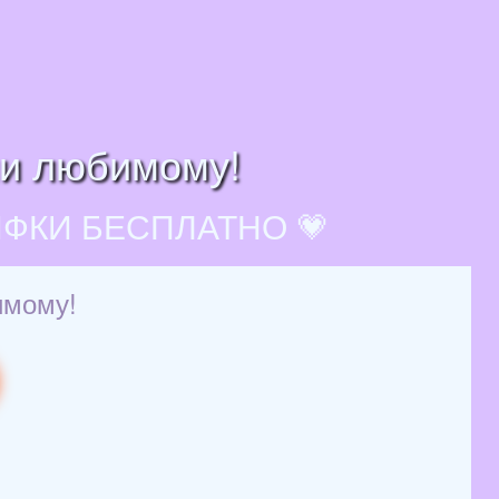
чи любимому!
ИФКИ БЕСПЛАТНО 💗
имому!