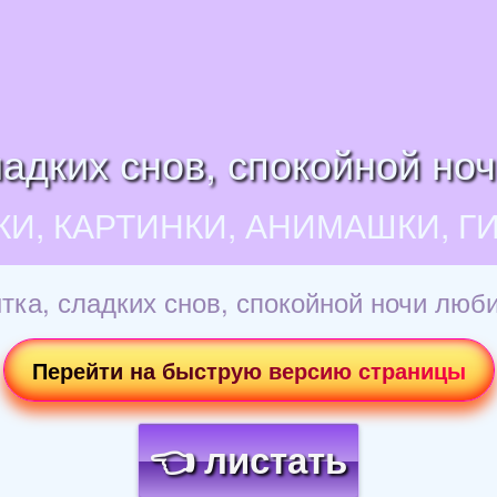
ладких снов, спокойной но
КИ, КАРТИНКИ, АНИМАШКИ, Г
тка, сладких снов, спокойной ночи люб
Перейти на быструю версию страницы
👈 листать