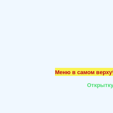
Меню в самом верху☝
Открытку