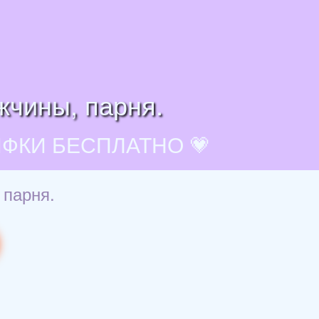
жчины, парня.
ИФКИ БЕСПЛАТНО 💗
 парня.