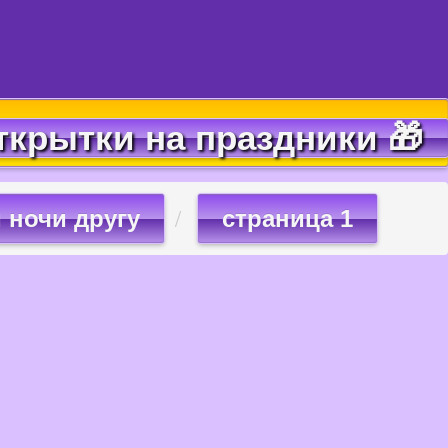
ткрытки на праздники 🎁
 ночи другу
страница 1