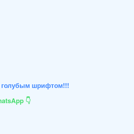
 голубым шрифтом!!!
atsApp 👇