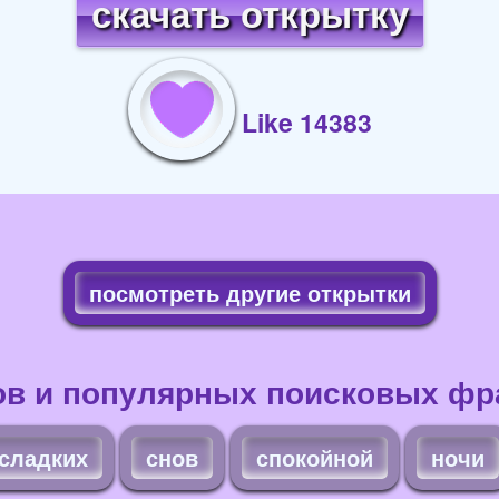
скачать открытку
Like 14383
посмотреть другие открытки
ов и популярных поисковых фра
сладких
снов
спокойной
ночи