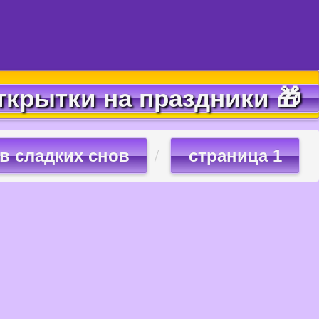
ткрытки на праздники 🎁
в сладких снов
страница 1