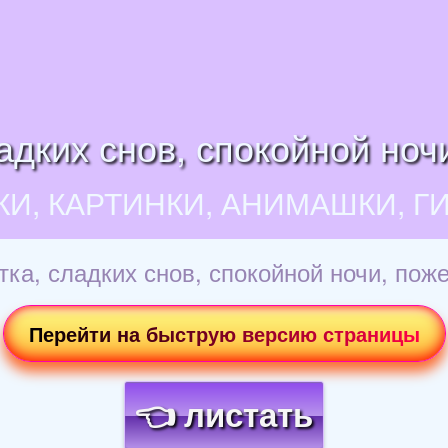
адких снов, спокойной ноч
КИ, КАРТИНКИ, АНИМАШКИ, Г
ка, сладких снов, спокойной ночи, пож
Перейти на быструю версию страницы
👈 листать