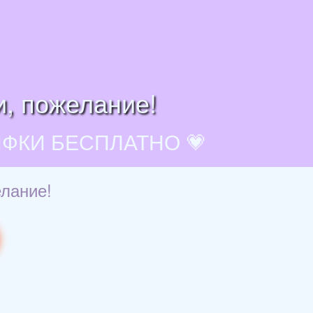
и, пожелание!
ИФКИ БЕСПЛАТНО 💗
елание!