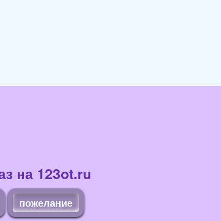
з на 123ot.ru
пожелание