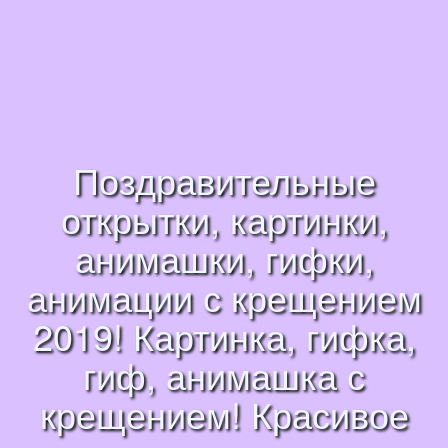
Поздравительные
открытки, картинки,
анимашки, гифки,
анимации с крещением
2019! Картинка, гифка,
гиф, анимашка с
крещением! Красивое