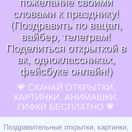
пожелание своими
словами к празднику!
(Поздравить по вацап,
вайбер, телеграм!
Поделиться открыткой в
вк, одноклассниках,
фейсбуке онлайн!)
💗 СКАЧАЙ ОТКРЫТКИ,
КАРТИНКИ, АНИМАШКИ,
ГИФКИ БЕСПЛАТНО 💗
Поздравительные открытки, картинки,