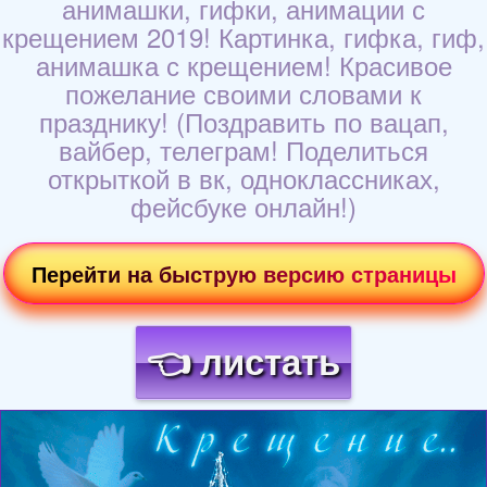
анимашки, гифки, анимации с
крещением 2019! Картинка, гифка, гиф,
анимашка с крещением! Красивое
пожелание своими словами к
празднику! (Поздравить по вацап,
вайбер, телеграм! Поделиться
открыткой в вк, одноклассниках,
фейсбуке онлайн!)
Перейти на быструю версию страницы
👈 листать
Загрузка картинки...