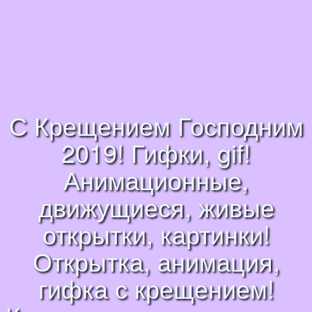
С Крещением Господним
2019! Гифки, gif!
Анимационные,
движущиеся, живые
открытки, картинки!
Открытка, анимация,
гифка с крещением!