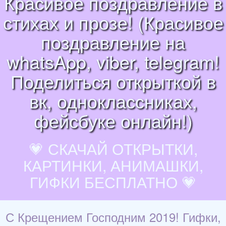
Красивое поздравление в
стихах и прозе! (Красивое
поздравление на
whatsApp, viber, telegram!
Поделиться открыткой в
вк, одноклассниках,
фейсбуке онлайн!)
💗 СКАЧАЙ ОТКРЫТКИ,
КАРТИНКИ, АНИМАШКИ,
ГИФКИ БЕСПЛАТНО 💗
С Крещением Господним 2019! Гифки,