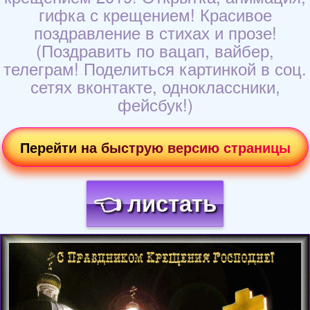
гифка с крещением! Красивое
поздравление в стихах и прозе!
(Поздравить по вацап, вайбер,
телеграм! Поделиться картинкой в соц.
сетях вконтакте, одноклассники,
фейсбук!)
Перейти на быструю версию страницы
👈 листать
Загрузка картинки...