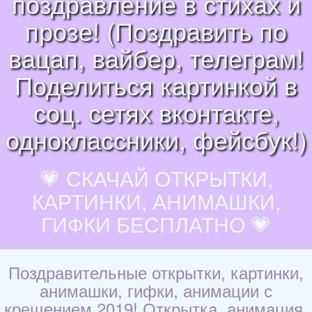
поздравление в стихах и
прозе! (Поздравить по
вацап, вайбер, телеграм!
Поделиться картинкой в
соц. сетях вконтакте,
одноклассники, фейсбук!)
💗 СКАЧАЙ ОТКРЫТКИ,
КАРТИНКИ, АНИМАШКИ,
ГИФКИ БЕСПЛАТНО 💗
Поздравительные открытки, картинки,
анимашки, гифки, анимации с
крещением 2019! Открытка, анимация,