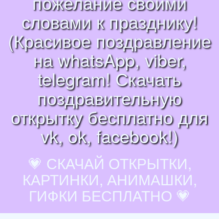
пожелание своими
словами к празднику!
(Красивое поздравление
на whatsApp, viber,
telegram! Скачать
поздравительную
открытку бесплатно для
vk, ok, facebook!)
💗 СКАЧАЙ ОТКРЫТКИ,
КАРТИНКИ, АНИМАШКИ,
ГИФКИ БЕСПЛАТНО 💗