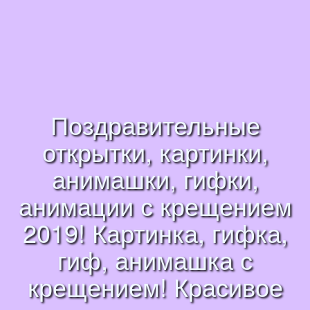
Поздравительные
открытки, картинки,
анимашки, гифки,
анимации с крещением
2019! Картинка, гифка,
гиф, анимашка с
крещением! Красивое