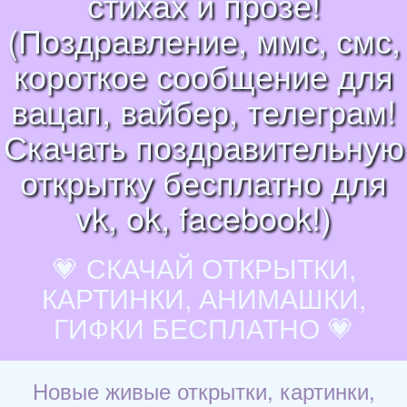
стихах и прозе!
(Поздравление, ммс, смс,
короткое сообщение для
вацап, вайбер, телеграм!
Скачать поздравительную
открытку бесплатно для
vk, ok, facebook!)
💗 СКАЧАЙ ОТКРЫТКИ,
КАРТИНКИ, АНИМАШКИ,
ГИФКИ БЕСПЛАТНО 💗
Новые живые открытки, картинки,