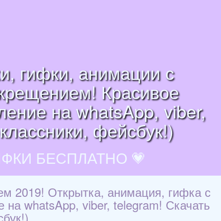
и, гифки, анимации с
 крещением! Красивое
ение на whatsApp, viber,
оклассники, фейсбук!)
ИФКИ БЕСПЛАТНО 💗
ем 2019! Открытка, анимация, гифка с
на whatsApp, viber, telegram! Скачать
бук!)