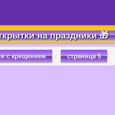
ткрытки на праздники 🎁
и с крещением
страница 5