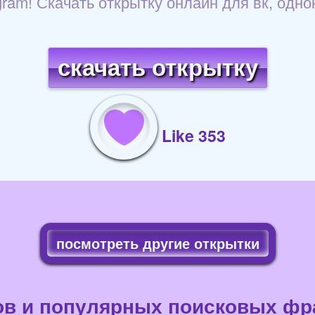
egram! Скачать открытку онлайн для вк, одн
скачать открытку
Like 353
посмотреть другие открытки
ов и популярных поисковых фра