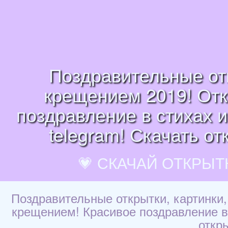
Поздравительные отк
крещением 2019! Отк
поздравление в стихах и
telegram! Скачать от
💗 СКАЧАЙ ОТКРЫТ
Поздравительные открытки, картинки,
крещением! Красивое поздравление в с
откр