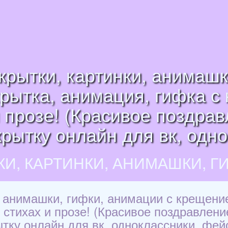
рытки, картинки, анимашк
рытка, анимация, гифка с
 прозе! (Красивое поздравл
крытку онлайн для вк, одн
КИ, КАРТИНКИ, АНИМАШКИ, Г
 анимашки, гифки, анимации с крещени
тихах и прозе! (Красивое поздравление 
ытку онлайн для вк, одноклассники, фейс