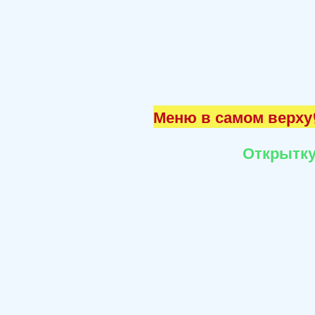
Меню в самом верху☝
Открытку