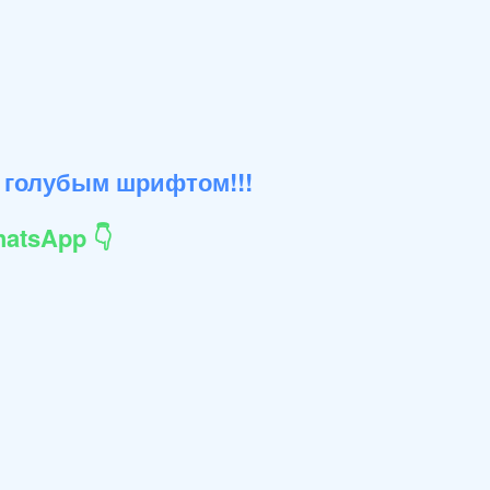
 голубым шрифтом!!!
atsApp 👇