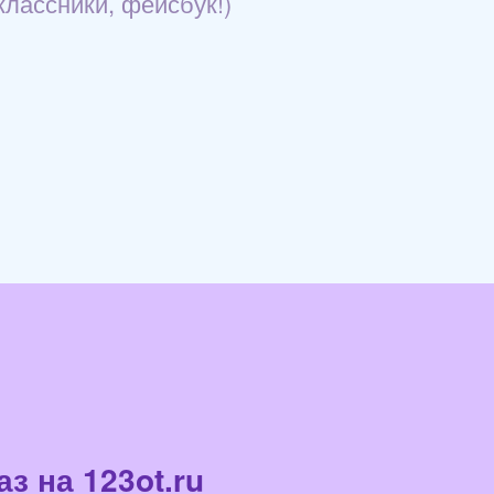
оклассники, фейсбук!)
з на 123ot.ru