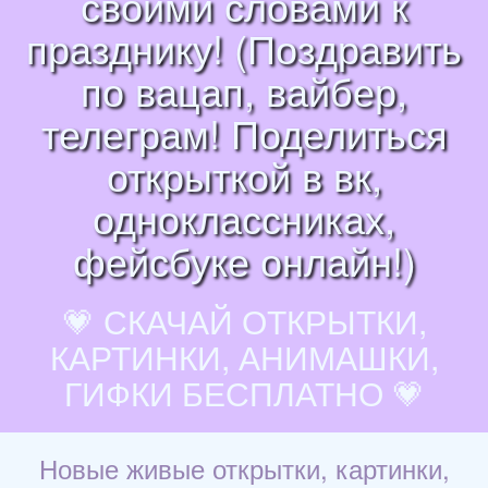
своими словами к
празднику! (Поздравить
по вацап, вайбер,
телеграм! Поделиться
открыткой в вк,
одноклассниках,
фейсбуке онлайн!)
💗 СКАЧАЙ ОТКРЫТКИ,
КАРТИНКИ, АНИМАШКИ,
ГИФКИ БЕСПЛАТНО 💗
Новые живые открытки, картинки,