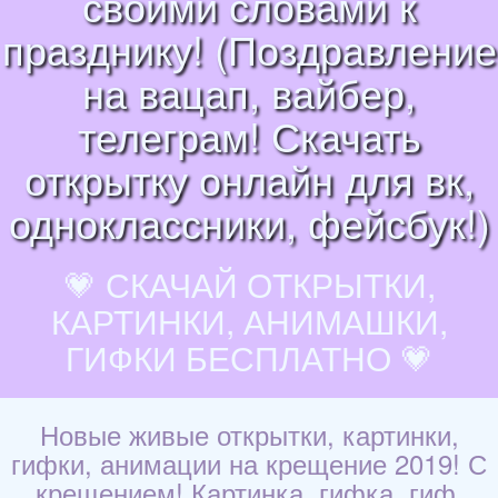
своими словами к
празднику! (Поздравление
на вацап, вайбер,
телеграм! Скачать
открытку онлайн для вк,
одноклассники, фейсбук!)
💗 СКАЧАЙ ОТКРЫТКИ,
КАРТИНКИ, АНИМАШКИ,
ГИФКИ БЕСПЛАТНО 💗
Новые живые открытки, картинки,
гифки, анимации на крещение 2019! С
крещением! Картинка, гифка, гиф,