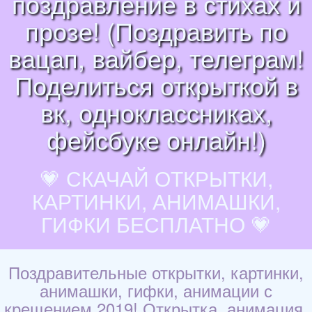
поздравление в стихах и
прозе! (Поздравить по
вацап, вайбер, телеграм!
Поделиться открыткой в
вк, одноклассниках,
фейсбуке онлайн!)
💗 СКАЧАЙ ОТКРЫТКИ,
КАРТИНКИ, АНИМАШКИ,
ГИФКИ БЕСПЛАТНО 💗
Поздравительные открытки, картинки,
анимашки, гифки, анимации с
крещением 2019! Открытка, анимация,