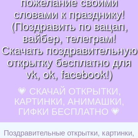
пожелание своими
словами к празднику!
(Поздравить по вацап,
вайбер, телеграм!
Скачать поздравительную
открытку бесплатно для
vk, ok, facebook!)
💗 СКАЧАЙ ОТКРЫТКИ,
КАРТИНКИ, АНИМАШКИ,
ГИФКИ БЕСПЛАТНО 💗
Поздравительные открытки, картинки,