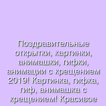
Поздравительные
открытки, картинки,
анимашки, гифки,
анимации с крещением
2019! Картинка, гифка,
гиф, анимашка с
крещением! Красивое