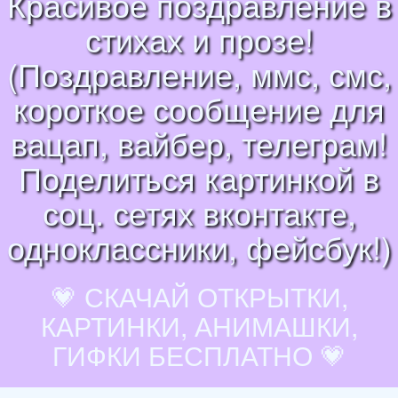
Красивое поздравление в
стихах и прозе!
(Поздравление, ммс, смс,
короткое сообщение для
вацап, вайбер, телеграм!
Поделиться картинкой в
соц. сетях вконтакте,
одноклассники, фейсбук!)
💗 СКАЧАЙ ОТКРЫТКИ,
КАРТИНКИ, АНИМАШКИ,
ГИФКИ БЕСПЛАТНО 💗