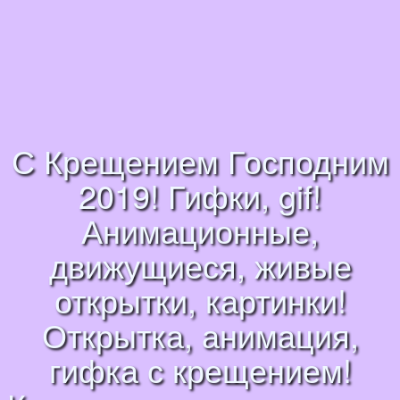
С Крещением Господним
2019! Гифки, gif!
Анимационные,
движущиеся, живые
открытки, картинки!
Открытка, анимация,
гифка с крещением!